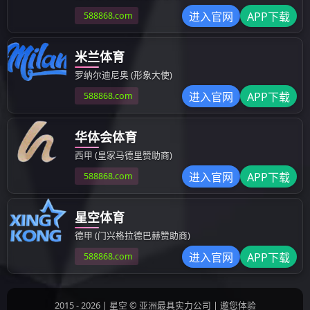
服务
国）官方网站市豪威包装制品
文洪机械
国）官方网站归正
河南华鑫机械有限
会员
有限公
问鼎体育app注册入口-（中
司
问鼎体育app注册入
888
国）官方网站市川洋包装制品
上海美印文化传播有限公司
国）官方网站谦合
上海励欣展览有限
有限公
问鼎体育app注册入口-（中
司
问鼎体育app注册入
·
问鼎体育app注册入口-（中国）官方网站 第八届三次理事（扩大）
国）官方网站市聚和包装有限
问鼎体育app注册入口-（中
国）官方网站市西
问鼎体育app注册入
公司
国）官方网站宝能塑料有限公
问鼎体育app注册入口-（中
国）官方网站贺卡
问鼎体育app注册入
更多
...
司
国）官方网站恩睿斯科技有限
问鼎体育app注册入口-（中
公司
国）官方网站润友
问鼎体育app注册入
责任公
国）官方网站南兴包装印务有
问鼎体育app注册入口-（中
限公司
国）官方网站锦林
易得能科技有限公
政策
限公司
国）官方网站良田包装有限公
黄桷纸制品公司
司
问鼎体育app注册入
法规
司
上海企望信息科技有限公司
国）官方网站睿高
问鼎体育app注册入
桦冠印务有限公司
司
国）官方网站美瓷
问鼎体育app注册入
问鼎体育app注册入口-（中
司
国）官方网站惠川
开县金城塑料制品
·
取得这三类证书，可申领技能提升补贴！
国）官方网站瑞丽包装
问鼎体育app注册入口-（中
司
合州纸箱厂
·
《问鼎体育app注册入口-（中国）官方网站市数字经济促进条例》6月1
国）官方网站腾鑫纸制品加工
永锦达机械（深圳）有限公司
沙坪坝区创成纸箱
更多
...
·
《问鼎体育app注册入口-（中国）官方网站市民营经济促进条例》于
厂
问鼎体育app注册入口-（中
问鼎体育app注册入
国）官方网站国亿塑料制品有
问鼎体育app注册入口-（中
国）官方网站权宏
凡牌（问鼎体育app
协会活动
ACTIVITIES
限公司
国）官方网站市塑佳包装有限
问鼎体育app注册入口-（中
司
（中国）官方网站
问鼎体育app注册入